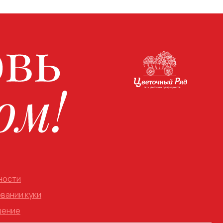
ности
вании куки
шение