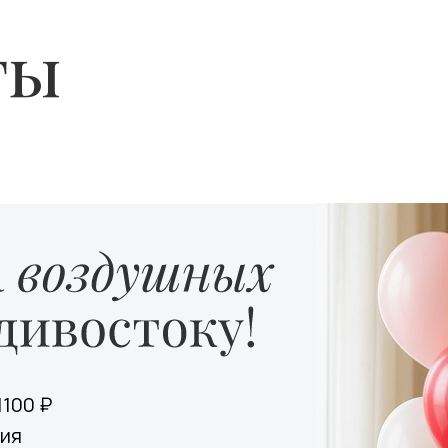
ты
1100 ₽
ния