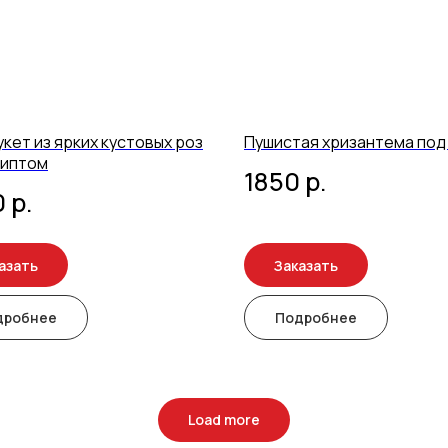
кет из ярких кустовых роз
Пушистая хризантема под
липтом
1850
р.
0
р.
азать
Заказать
дробнее
Подробнее
Load more