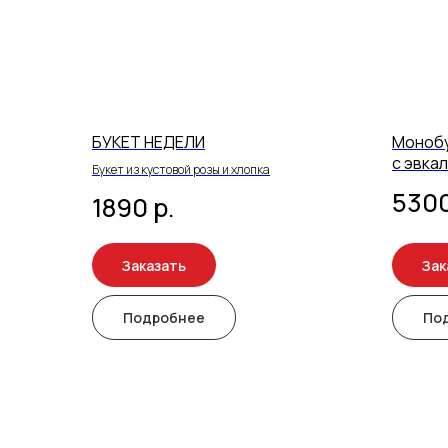
БУКЕТ НЕДЕЛИ
Монобу
с эвка
Букет из кустовой розы и хлопка
530
1890
р.
Заказать
Зак
Подробнее
По