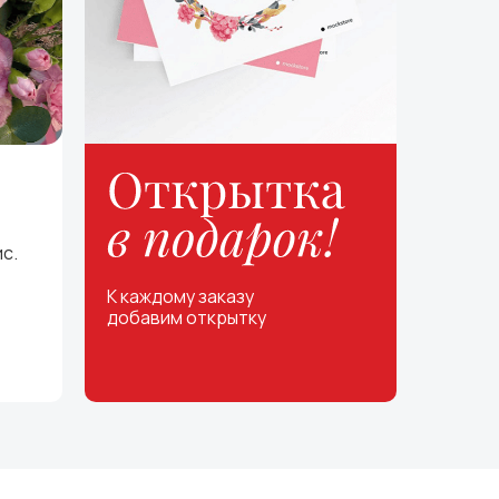
с.
К каждому заказу
добавим открытку