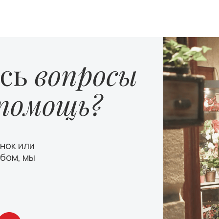
нок или
бом, мы