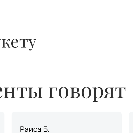
укету
нты говорят
Раиса Б.