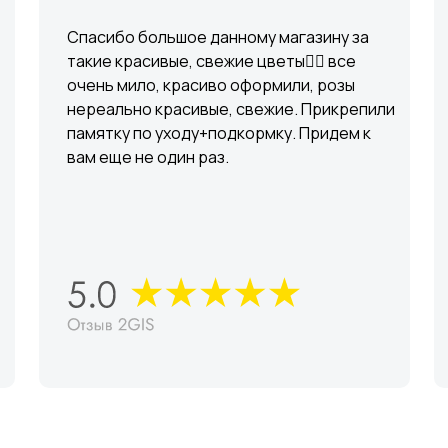
Спасибо большое данному магазину за
такие красивые, свежие цветы👍🏼 все
очень мило, красиво оформили, розы
нереально красивые, свежие. Прикрепили
памятку по уходу+подкормку. Придем к
вам еще не один раз.