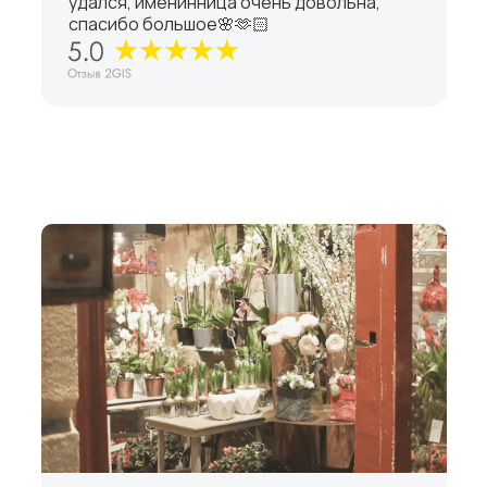
удался, именинница очень довольна,
спасибо большое🌸🫶🏻