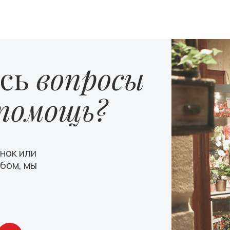
нок или
бом, мы