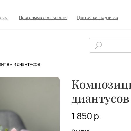
Программа лояльности
Цветочная подписка
елям
антем и диантусов
Композици
диантусов
1 850
р.