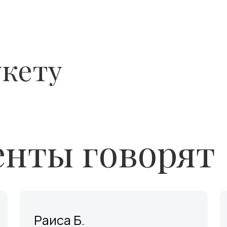
укету
нты говорят
Раиса Б.