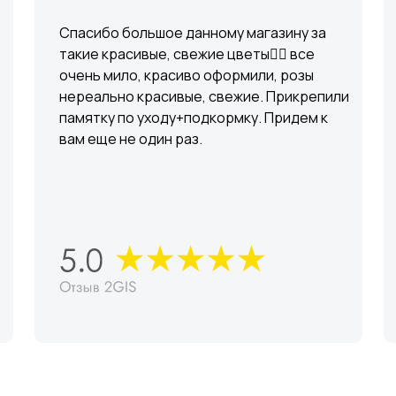
Спасибо большое данному магазину за
такие красивые, свежие цветы👍🏼 все
очень мило, красиво оформили, розы
нереально красивые, свежие. Прикрепили
памятку по уходу+подкормку. Придем к
вам еще не один раз.