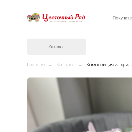
Покупат
Каталог
Главная
Каталог
Композиция из хриз
→
→