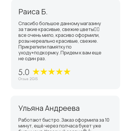
Раиса Б.
Спасибо большое данному магазину
за такие красивые, свежие цветы👍🏼
все очень мило, красиво оформили,
розы нереально красивые, свежие.
Прикрепили памятку по
уходу+подкормку. Придем к вам еще
не один раз.
Ульяна Андреева
Работают быстро. Заказ оформила за 10
минут, ещё через полчаса букет уже