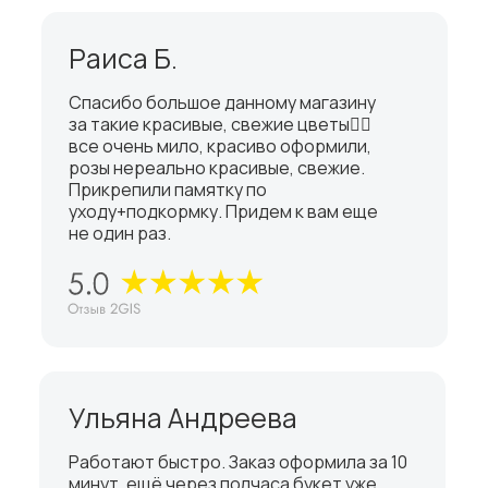
Раиса Б.
Спасибо большое данному магазину
за такие красивые, свежие цветы👍🏼
все очень мило, красиво оформили,
розы нереально красивые, свежие.
Прикрепили памятку по
уходу+подкормку. Придем к вам еще
не один раз.
Ульяна Андреева
Работают быстро. Заказ оформила за 10
минут, ещё через полчаса букет уже