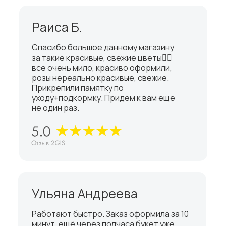
Раиса Б.
Спасибо большое данному магазину
за такие красивые, свежие цветы👍🏼
все очень мило, красиво оформили,
розы нереально красивые, свежие.
Прикрепили памятку по
уходу+подкормку. Придем к вам еще
не один раз.
Ульяна Андреева
Работают быстро. Заказ оформила за 10
минут, ещё через полчаса букет уже