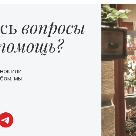
нок или
бом, мы