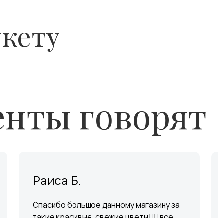
укету
нты говорят
Раиса Б.
Спасибо большое данному магазину за
такие красивые, свежие цветы👍🏼 все