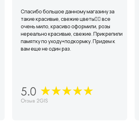
Спасибо большое данному магазину за
такие красивые, свежие цветы👍🏼 все
очень мило, красиво оформили, розы
нереально красивые, свежие. Прикрепили
памятку по уходу+подкормку. Придем к
вам еще не один раз.