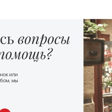
нок или
бом, мы