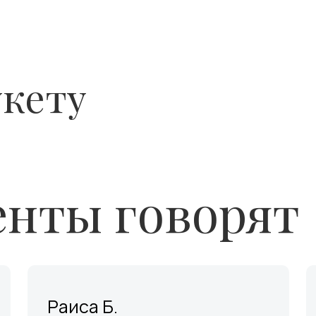
укету
нты говорят
Раиса Б.